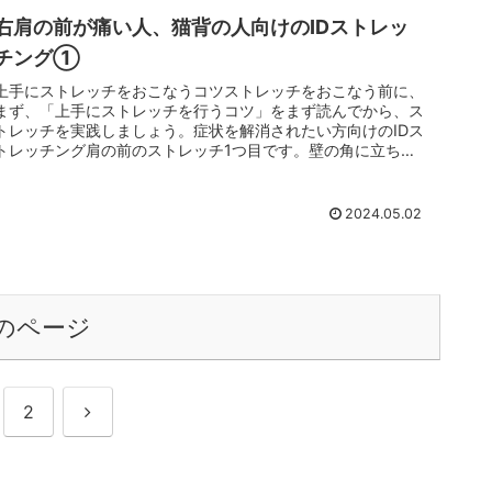
右肩の前が痛い人、猫背の人向けのIDストレッ
チング①
上手にストレッチをおこなうコツストレッチをおこなう前に、
まず、「上手にストレッチを行うコツ」をまず読んでから、ス
トレッチを実践しましょう。症状を解消されたい方向けのIDス
トレッチング肩の前のストレッチ1つ目です。壁の角に立ち、
肘を曲げ、右手...
2024.05.02
のページ
次
2
へ